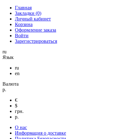
Главная
Закладки (0)
Личный кабинет
Корзина
Оформление заказа
Войти
Зарегистрироваться
ru
Язык
ru
en
Валюта
р.
€
$
грн.
р.
О нас
Информация о доставке
Политика Безопасности