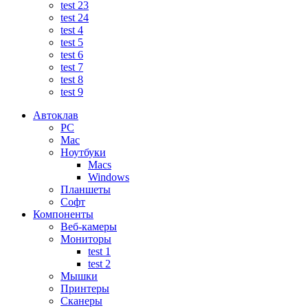
test 23
test 24
test 4
test 5
test 6
test 7
test 8
test 9
Автоклав
PC
Mac
Ноутбуки
Macs
Windows
Планшеты
Софт
Компоненты
Веб-камеры
Мониторы
test 1
test 2
Мышки
Принтеры
Сканеры