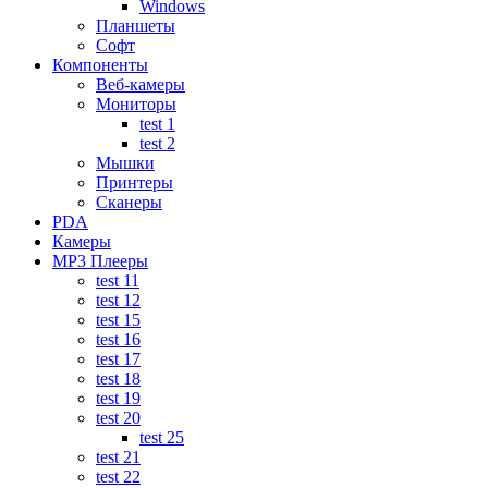
Windows
Планшеты
Софт
Компоненты
Веб-камеры
Мониторы
test 1
test 2
Мышки
Принтеры
Сканеры
PDA
Камеры
MP3 Плееры
test 11
test 12
test 15
test 16
test 17
test 18
test 19
test 20
test 25
test 21
test 22