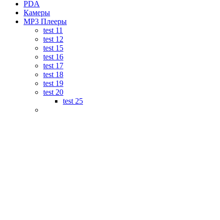
PDA
Камеры
MP3 Плееры
test 11
test 12
test 15
test 16
test 17
test 18
test 19
test 20
test 25