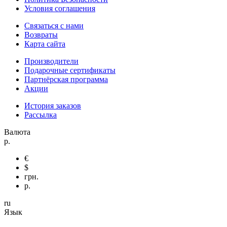
Условия соглашения
Связаться с нами
Возвраты
Карта сайта
Производители
Подарочные сертификаты
Партнёрская программа
Акции
История заказов
Рассылка
Валюта
р.
€
$
грн.
р.
ru
Язык