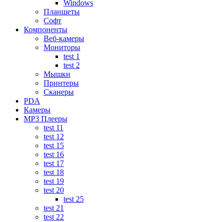
Windows
Планшеты
Софт
Компоненты
Веб-камеры
Мониторы
test 1
test 2
Мышки
Принтеры
Сканеры
PDA
Камеры
MP3 Плееры
test 11
test 12
test 15
test 16
test 17
test 18
test 19
test 20
test 25
test 21
test 22