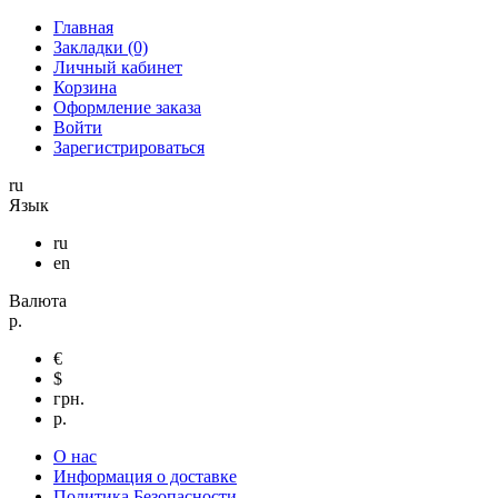
Главная
Закладки (0)
Личный кабинет
Корзина
Оформление заказа
Войти
Зарегистрироваться
ru
Язык
ru
en
Валюта
р.
€
$
грн.
р.
О нас
Информация о доставке
Политика Безопасности