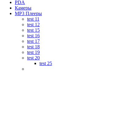
PDA
Камеры
MP3 Плееры
test 11
test 12
test 15
test 16
test 17
test 18
test 19
test 20
test 25