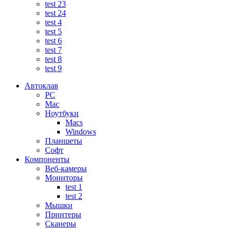
test 23
test 24
test 4
test 5
test 6
test 7
test 8
test 9
Автоклав
PC
Mac
Ноутбуки
Macs
Windows
Планшеты
Софт
Компоненты
Веб-камеры
Мониторы
test 1
test 2
Мышки
Принтеры
Сканеры