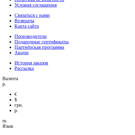
Условия соглашения
Связаться с нами
Возвраты
Карта сайта
Производители
Подарочные сертификаты
Партнёрская программа
Акции
История заказов
Рассылка
Валюта
р.
€
$
грн.
р.
ru
Язык