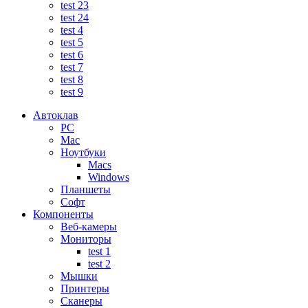
test 23
test 24
test 4
test 5
test 6
test 7
test 8
test 9
Автоклав
PC
Mac
Ноутбуки
Macs
Windows
Планшеты
Софт
Компоненты
Веб-камеры
Мониторы
test 1
test 2
Мышки
Принтеры
Сканеры