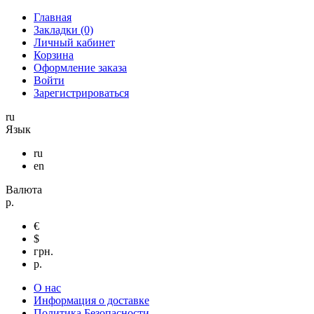
Главная
Закладки (0)
Личный кабинет
Корзина
Оформление заказа
Войти
Зарегистрироваться
ru
Язык
ru
en
Валюта
р.
€
$
грн.
р.
О нас
Информация о доставке
Политика Безопасности