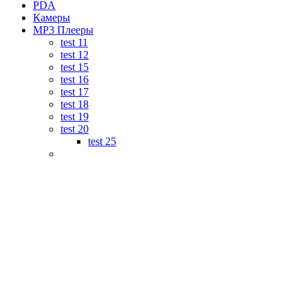
PDA
Камеры
MP3 Плееры
test 11
test 12
test 15
test 16
test 17
test 18
test 19
test 20
test 25