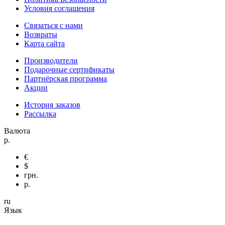
Условия соглашения
Связаться с нами
Возвраты
Карта сайта
Производители
Подарочные сертификаты
Партнёрская программа
Акции
История заказов
Рассылка
Валюта
р.
€
$
грн.
р.
ru
Язык