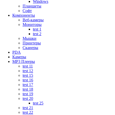
Windows
Планшеты
Софт
Компоненты
Веб-камеры
Мониторы
test 1
test 2
Мышки
Принтеры
Сканеры
PDA
Камеры
MP3 Плееры
test 11
test 12
test 15
test 16
test 17
test 18
test 19
test 20
test 25
test 21
test 22