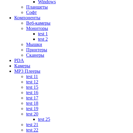
Windows
Планшеты
Софт
Компоненты
Веб-камеры
Мониторы
test 1
test 2
Мышки
Принтеры
Сканеры
PDA
Камеры
MP3 Плееры
test 11
test 12
test 15
test 16
test 17
test 18
test 19
test 20
test 25
test 21
test 22