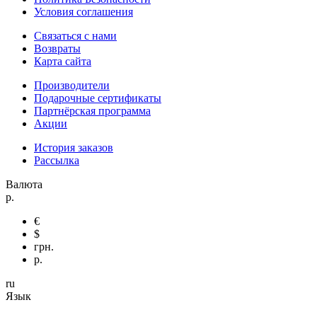
Условия соглашения
Связаться с нами
Возвраты
Карта сайта
Производители
Подарочные сертификаты
Партнёрская программа
Акции
История заказов
Рассылка
Валюта
р.
€
$
грн.
р.
ru
Язык