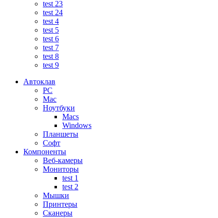
test 23
test 24
test 4
test 5
test 6
test 7
test 8
test 9
Автоклав
PC
Mac
Ноутбуки
Macs
Windows
Планшеты
Софт
Компоненты
Веб-камеры
Мониторы
test 1
test 2
Мышки
Принтеры
Сканеры