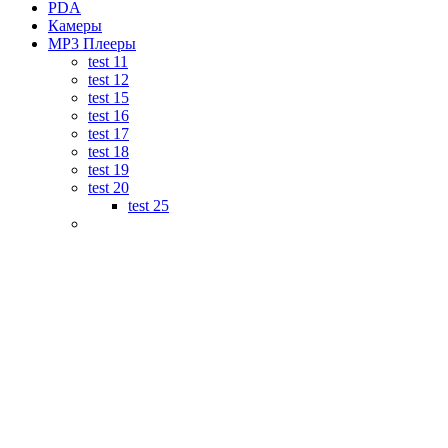
PDA
Камеры
MP3 Плееры
test 11
test 12
test 15
test 16
test 17
test 18
test 19
test 20
test 25