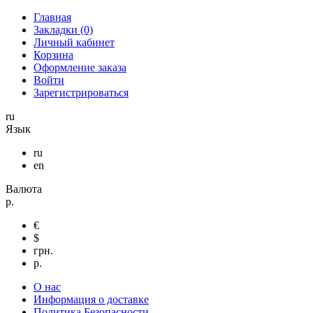
Главная
Закладки (0)
Личный кабинет
Корзина
Оформление заказа
Войти
Зарегистрироваться
ru
Язык
ru
en
Валюта
р.
€
$
грн.
р.
О нас
Информация о доставке
Политика Безопасности