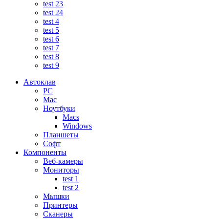
test 23
test 24
test 4
test 5
test 6
test 7
test 8
test 9
Автоклав
PC
Mac
Ноутбуки
Macs
Windows
Планшеты
Софт
Компоненты
Веб-камеры
Мониторы
test 1
test 2
Мышки
Принтеры
Сканеры