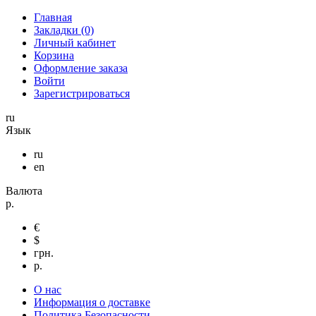
Главная
Закладки (0)
Личный кабинет
Корзина
Оформление заказа
Войти
Зарегистрироваться
ru
Язык
ru
en
Валюта
р.
€
$
грн.
р.
О нас
Информация о доставке
Политика Безопасности