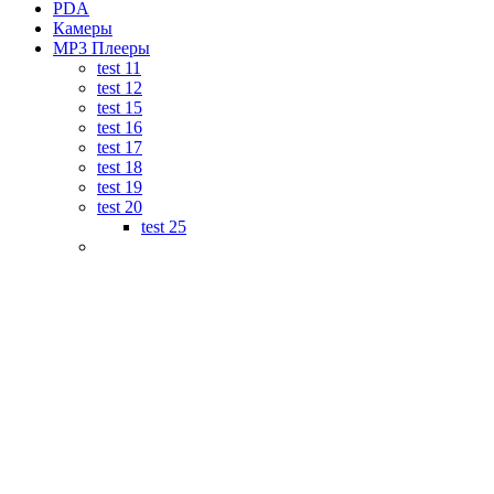
PDA
Камеры
MP3 Плееры
test 11
test 12
test 15
test 16
test 17
test 18
test 19
test 20
test 25