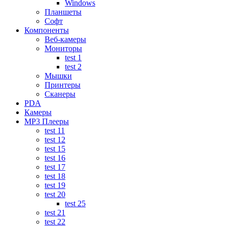
Windows
Планшеты
Софт
Компоненты
Веб-камеры
Мониторы
test 1
test 2
Мышки
Принтеры
Сканеры
PDA
Камеры
MP3 Плееры
test 11
test 12
test 15
test 16
test 17
test 18
test 19
test 20
test 25
test 21
test 22