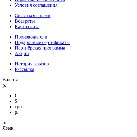
Условия соглашения
Связаться с нами
Возвраты
Карта сайта
Производители
Подарочные сертификаты
Партнёрская программа
Акции
История заказов
Рассылка
Валюта
р.
€
$
грн.
р.
ru
Язык