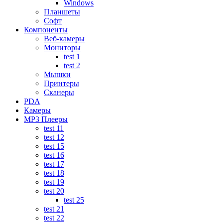
Windows
Планшеты
Софт
Компоненты
Веб-камеры
Мониторы
test 1
test 2
Мышки
Принтеры
Сканеры
PDA
Камеры
MP3 Плееры
test 11
test 12
test 15
test 16
test 17
test 18
test 19
test 20
test 25
test 21
test 22