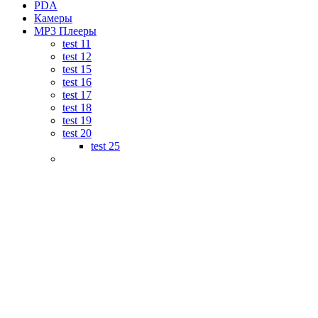
PDA
Камеры
MP3 Плееры
test 11
test 12
test 15
test 16
test 17
test 18
test 19
test 20
test 25