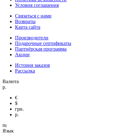
Условия соглашения
Связаться с нами
Возвраты
Карта сайта
Производители
Подарочные сертификаты
Партнёрская программа
Акции
История заказов
Рассылка
Валюта
р.
€
$
грн.
р.
ru
Язык