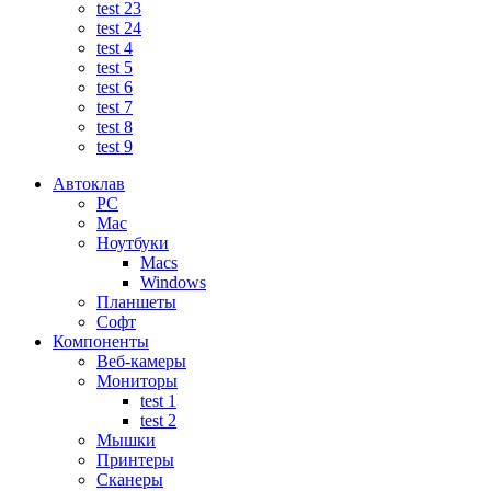
test 23
test 24
test 4
test 5
test 6
test 7
test 8
test 9
Автоклав
PC
Mac
Ноутбуки
Macs
Windows
Планшеты
Софт
Компоненты
Веб-камеры
Мониторы
test 1
test 2
Мышки
Принтеры
Сканеры